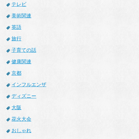
テレビ
美術関連
英語
旅行
子育ての話
健康関連
京都
インフルエンザ
ディズニー
大阪
花火大会
おしゃれ