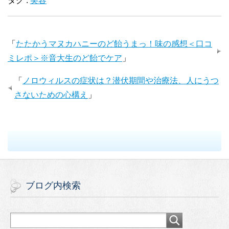
タグ :
美容
「
たたかうマヌカハニーのど飴うまっ！味の感想＜口コ
ミレポ＞※音大生のど飴でケア
」
「
ノロウィルスの症状は？潜伏期間や治療法、人にうつ
さないための心構え
」
ブログ内検索